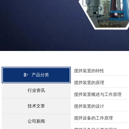
搅拌装置的特性

产品分类
搅拌装置的原理
行业资讯
搅拌装置概述与工作原理
技术文章
搅拌装置的设计
搅拌设备的工作原理
公司新闻