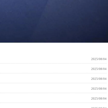

查看产品
2025/08/04
2025/08/04
2025/08/04
2025/08/04
2025/08/04