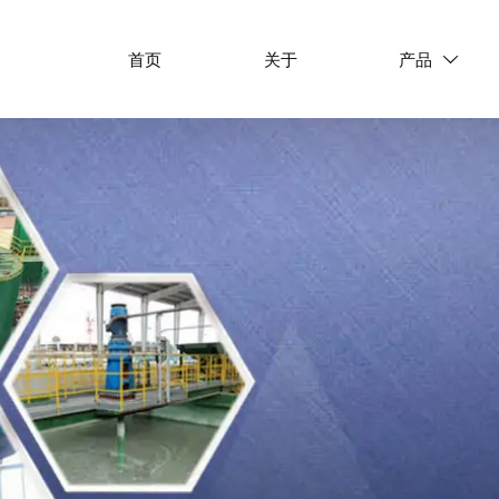
首页
关于
产品
