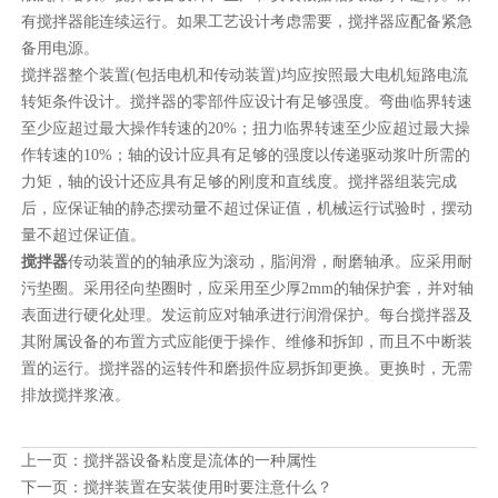
有搅拌器能连续运行。如果工艺设计考虑需要，搅拌器应配备紧急
备用电源。
搅拌器整个装置(包括电机和传动装置)均应按照最大电机短路电流
转矩条件设计。搅拌器的零部件应设计有足够强度。弯曲临界转速
至少应超过最大操作转速的20%；扭力临界转速至少应超过最大操
作转速的10%；轴的设计应具有足够的强度以传递驱动浆叶所需的
力矩，轴的设计还应具有足够的刚度和直线度。搅拌器组装完成
后，应保证轴的静态摆动量不超过保证值，机械运行试验时，摆动
量不超过保证值。
搅拌器
传动装置的的轴承应为滚动，脂润滑，耐磨轴承。应采用耐
污垫圈。采用径向垫圈时，应采用至少厚2mm的轴保护套，并对轴
表面进行硬化处理。发运前应对轴承进行润滑保护。每台搅拌器及
其附属设备的布置方式应能便于操作、维修和拆卸，而且不中断装
置的运行。搅拌器的运转件和磨损件应易拆卸更换。更换时，无需
排放搅拌浆液。
上一页：
搅拌器设备粘度是流体的一种属性
下一页：
搅拌装置在安装使用时要注意什么？