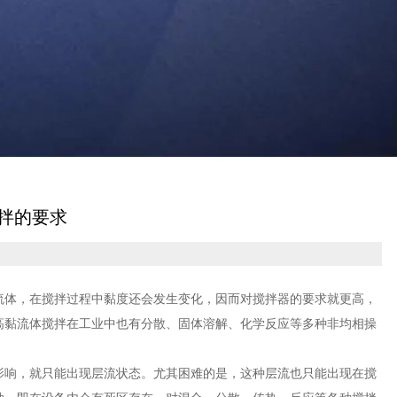

查看产品
拌的要求
流体，在搅拌过程中黏度还会发生变化，因而对搅拌器的要求就更高，
高黏流体搅拌在工业中也有分散、固体溶解、化学反应等多种非均相操
影响，就只能出现层流状态。尤其困难的是，这种层流也只能出现在搅