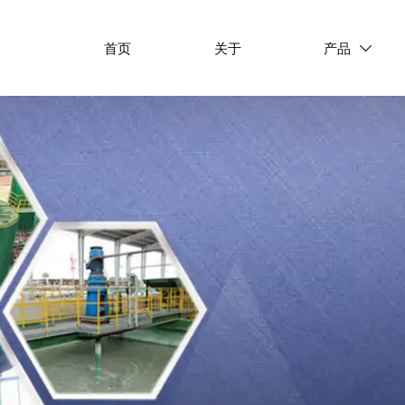
首页
关于
产品
