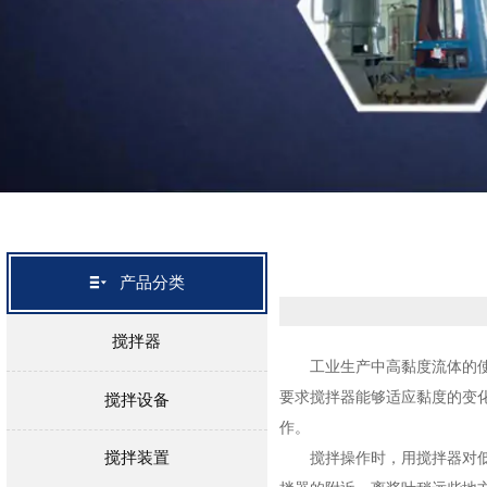

产品分类
搅拌器
工业生产中高黏度流体的
要求搅拌器能够适应黏度的变
搅拌设备
作。
搅拌装置
搅拌操作时，用搅拌器对