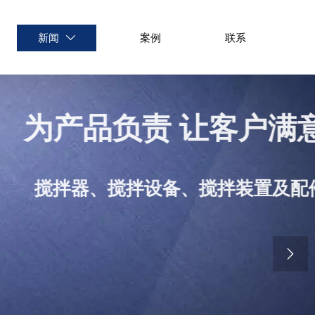
新闻
案例
联系

为产品负责 让客户满意
搅拌器、搅拌设备、搅拌装置及配件
