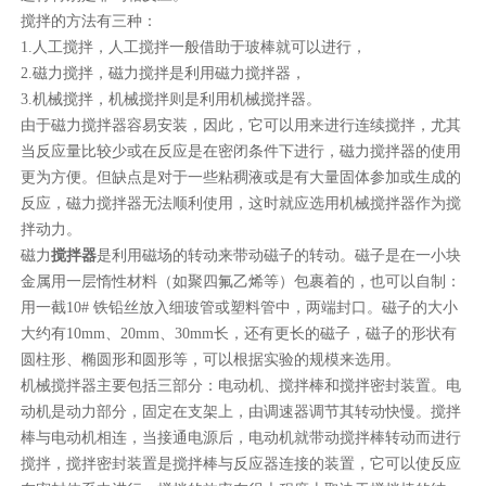
搅拌的方法有三种：
1.人工搅拌，人工搅拌一般借助于玻棒就可以进行，
2.磁力搅拌，磁力搅拌是利用磁力搅拌器，
3.机械搅拌，机械搅拌则是利用机械搅拌器。
由于磁力搅拌器容易安装，因此，它可以用来进行连续搅拌，尤其
当反应量比较少或在反应是在密闭条件下进行，磁力搅拌器的使用
更为方便。但缺点是对于一些粘稠液或是有大量固体参加或生成的
反应，磁力搅拌器无法顺利使用，这时就应选用机械搅拌器作为搅
拌动力。
磁力
搅拌器
是利用磁场的转动来带动磁子的转动。磁子是在一小块
金属用一层惰性材料（如聚四氟乙烯等）包裹着的，也可以自制：
用一截10# 铁铅丝放入细玻管或塑料管中，两端封口。磁子的大小
大约有10mm、20mm、30mm长，还有更长的磁子，磁子的形状有
圆柱形、椭圆形和圆形等，可以根据实验的规模来选用。
机械搅拌器主要包括三部分：电动机、搅拌棒和搅拌密封装置。电
动机是动力部分，固定在支架上，由调速器调节其转动快慢。搅拌
棒与电动机相连，当接通电源后，电动机就带动搅拌棒转动而进行
搅拌，搅拌密封装置是搅拌棒与反应器连接的装置，它可以使反应