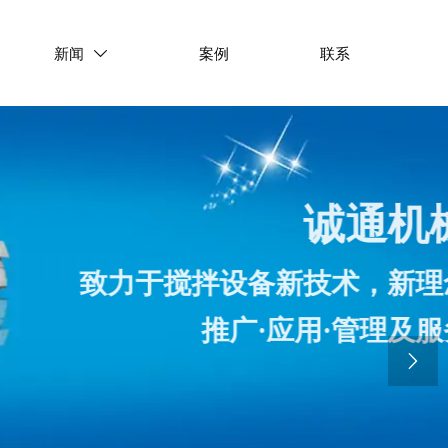
新闻
案例
联系

诚通机械
致力于搅拌设备新技术，新理念
推广·应用·管理及服务

专业从事搅拌器、搅拌装
及水处理设备研发、生产、工程承包、技术服务
产品广泛应用于石化、制药、冶金、环保、食品、化纤