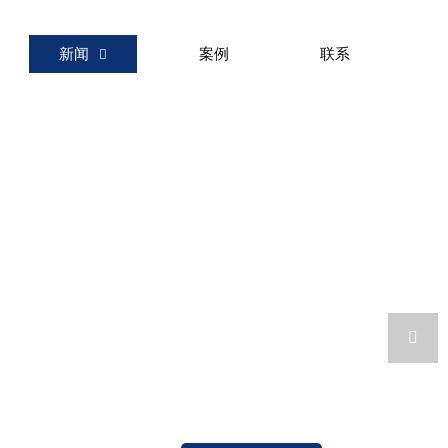
新闻
案例
联系

诚通机械
致力于搅拌设备新技术，新理念
推广·应用·管理及服务

专业从事搅拌器、搅拌装置、搅拌设备
及水处理设备研发、生产、工程承包、技术服务、设计、制造
产品广泛应用于石化、制药、冶金、环保、食品、化纤、淀粉等领域