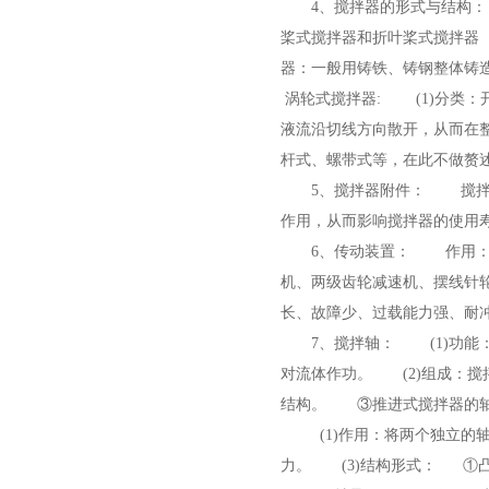
4、搅拌器的形式与结构
桨式搅拌器和折叶桨式搅拌器
器：一般用铸铁、铸钢整体铸
涡轮式搅拌器: (1)分类
液流沿切线方向散开，从而在
杆式、螺带式等，在此不做
5、搅拌器附件： 搅拌
作用，从而影响搅拌器的使
6、传动装置： 作用：
机、两级齿轮减速机、摆线针
长、故障少、过载能力强、
7、搅拌轴： (1)功
对流体作功。 (2)组成：搅
结构。 ③推进式搅拌器的
(1)作用：将两个独立的
力。 (3)结构形式： 