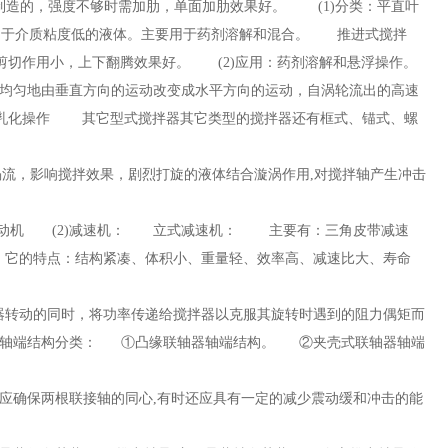
制造的，强度不够时需加肋，单面加肋效果好。 (1)分类：平直叶
适用于介质粘度低的液体。主要用于药剂溶解和混合。 推进式搅拌
剪切作用小，上下翻腾效果好。 (2)应用：药剂溶解和悬浮操作。
体均匀地由垂直方向的运动改变成水平方向的运动，自涡轮流出的高
速
行乳化操作 其它型式搅拌器其它类型的搅拌器还有框式、锚式、螺
流，影响搅拌效果，剧烈打旋的液体结合漩涡作用,对搅拌轴产生冲击
)电动机 (2)减速机： 立式减速机： 主要有：三角皮带减速
。它的特点：结构紧凑、体积小、重量轻、效率高、减速比大、寿命
器转动的同时，将功率传递给搅拌器以克服其旋转时遇到的阻力偶矩而
(3)轴端结构分类： ①凸缘联轴器轴端结构。 ②夹壳式联轴器轴端
是应确保两根联接轴的同心,有时还应具有一定的减少震动缓和冲击的能
器