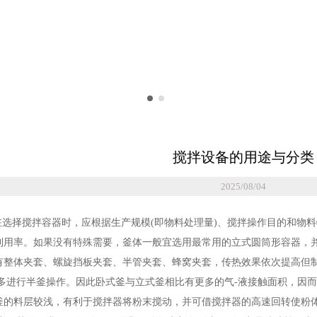
搅拌设备的用途与分类
2025/08/04
在选择搅拌容器时，应根据生产规模(即物料处理量)、搅拌操作目的和物
利用率。如果没有特殊需要，釜体一般宜选用最常用的立式圆筒形容器，并
有整体夹套、螺旋挡板夹套、半管夹套、蜂窝夹套，传热效果依次提高
多进行半釜操作。因此卧式釜与立式釜相比有更多的气-液接触面积，因而
釜的料层较浅，有利于搅拌器将粉末搅动，并可借搅拌器的高速回转使