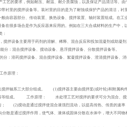
产工艺的要求，例如耐压、耐温、耐介质腐蚀，以及保证产品清洁等。由
和带衬里的搅拌设备等。装衬里的目的是为了耐蚀或保护产品的清洁，衬
般由容器部分、传动装置、换热设备、搅拌装置、轴封装置组成。在工业
设备在很多场合是作为反应器来应用的。例如在三大合成材料的生产中，
类：
中，搅拌设备主要用于药剂的溶解、稀释、混合反应和投加混凝剂或助
拌功能分：混合搅拌设备、搅动设备、悬浮搅拌设备、分散搅拌设备等。 
目的分：溶药搅拌设备、混合搅拌设备、絮凝搅拌设备、澄清搅拌设备、消
类。
构和工作原理：
搅拌轴系三大部分组成。 (1)搅拌器主要由搅拌桨(或叶轮)和附属构
器等组成。 工作原理： 水处理工艺对搅拌的要求可分为混合、搅动
匀； (2)搅动是通过搅拌使混合液强烈流动，以提高传热、传质的速率
4)分散是通过搅拌作用，使气体、液体或固体分散在水体中，增大不同物