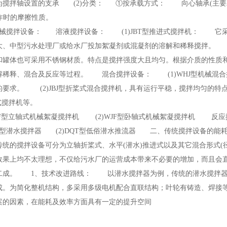
：为搅拌轴设置的支承 (2)分类： ①按承载方式： 向心轴承(主要
工作时的摩擦性质。
机械搅拌设备： 溶液搅拌设备： (1)JBT型推进式搅拌机： 它
大、中型污水处理厂或给水厂投加絮凝剂或混凝剂的溶解和稀释搅拌。 (
和罐体也可采用不锈钢材质。特点是搅拌强度大且均匀。根据介质的性质
解稀释、混合及反应等过程。 混合搅拌设备： (1)WHJ型机械混
要求。 (2)JBJ型折桨式混合搅拌机，具有运行平稳，搅拌均匀的特点
推进式搅拌机等。
JF型立轴式机械絮凝搅拌机 (2)WJF型卧轴式机械絮凝搅拌机 反应搅
JB型潜水搅拌器 (2)DQT型低俗潜水推流器 二、传统搅拌设备的
统的搅拌设备可分为立轴折桨式、水平(潜水)推进式以及其它混合形式(
效果上均不太理想，不仅给污水厂的运营成本带来不必要的增加，而且会
二成。 1、技术改进路线： 以潜水搅拌器为例，传统的潜水搅拌器
成。为简化整机结构，多采用多级电机配合直联结构；叶轮有铸造、焊接
案的因素，在能耗及效率方面具有一定的提升空间