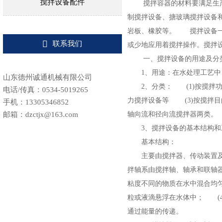
搅拌设备配件
搅拌容器的材料要满足生
制搅拌设备、搪玻璃搅拌设备
岩板、橡胶等。 搅拌设备一

联系我们
或少地应用着搅拌操作。搅拌
一、搅拌设备的用途及分
1、用途：在水处理工艺
山东德州诚通机械有限公司
2、分类： (1)按搅
电话/传真：0534-5019265
力搅拌设备等 (3)按搅拌
手机：13305346852
轴向流和径向流搅拌器两
邮箱：dzctjx@163.com
3、搅拌设备的基本结
基本结构：
主要由搅拌器、传动装置及
拌轴系由搅拌轴、轴承和联轴
粘度不同的物质在水中混合均
粒或液滴悬浮在水体中； (
通过能量的传递。