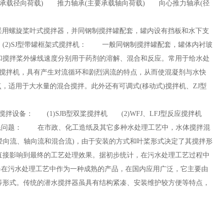
承载径向荷载) 推力轴承(主要承载轴向荷载) 向心推力轴承(径
采用螺旋桨叶式搅拌器，并同钢制搅拌罐配套，罐内设有挡板和水下支
2)SJ型带罐框架式搅拌机： 一般同钢制搅拌罐配套，罐体内衬玻
和搅拌桨外缘线速度分别用于药剂的溶
解、混合和反应。常用于给水处
合搅拌机，具有产生对流循环和剧烈涡流的特点，从而使混凝剂与水快
，适用于大水量的混合搅拌。此外还有可调式(移动式)搅拌机、ZJ型
拌设备： (1)SJB型双桨搅拌机 (2)WFJ、LFJ型反应搅拌机
能耗问题： 在市政、化工造纸及其它多种水处理工艺中，水体搅拌混
径向流、轴向流和混合流)，由于安装的方式和叶桨形式决定了其搅拌形
直接影响到最终的工艺处理效果。据初步统计，在污水处理工艺过程中
在污水处理工艺中作为一种成熟的产品，在国内应用广泛，它主要由
等形式。传统的潜水搅拌器虽具有结构紧凑、安装维护较方便等特点，