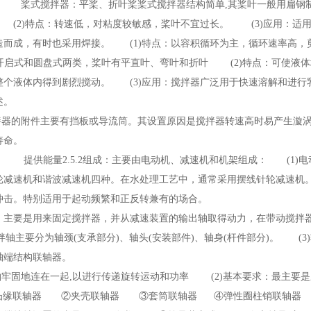
： 桨式搅拌器：平桨、折叶桨桨式搅拌器结构简单,其桨叶一般用扁钢
 (2)特点：转速低，对粘度较敏感，桨叶不宜过长。 (3)应用：
造而成，有时也采用焊接。 (1)特点：以容积循环为主，循环速率高，
：开启式和圆盘式两类，桨叶有平直叶、弯叶和折叶 (2)特点：可使液
整个液体内得到剧烈搅动。 (3)应用：搅拌器广泛用于快速溶解和进
赘述。
器的附件主要有挡板或导流筒。其设置原因是搅拌器转速高时易产生漩涡
用寿命。
 提供能量2.5.2组成：主要由电动机、减速机和机架组成： (1
轮减速机和谐波减速机四种。在水处理工艺中，通常采用摆线针轮减速机
耐冲击。特别适用于起动频繁和正反转兼有的场合。
能：主要是用来固定搅拌器，并从减速装置的输出轴取得动力，在带动搅拌
拌轴主要分为轴颈(支承部分)、轴头(安装部件)、轴身(杆件部分)。 
轴端结构联轴器。
轴牢固地连在一起,以进行传递旋转运动和功率 (2)基本要求：最主要
①凸缘联轴器 ②夹壳联轴器 ③套筒联轴器 ④弹性圈柱销联轴