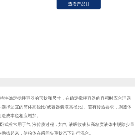

查看产品
料特性确定搅拌容器的形状和尺寸，在确定搅拌容器的容积时应合理选
选择适宜的筒体高径比(或容器装液高径比)。若有传热要求，则釜体
但制造成本也相应增加。
卧式釜常用于气-液传质过程，如气-液吸收或从高粘度液体中脱除少量
粉体抛扬起来，使粉体在瞬间失重状态下进行混合。