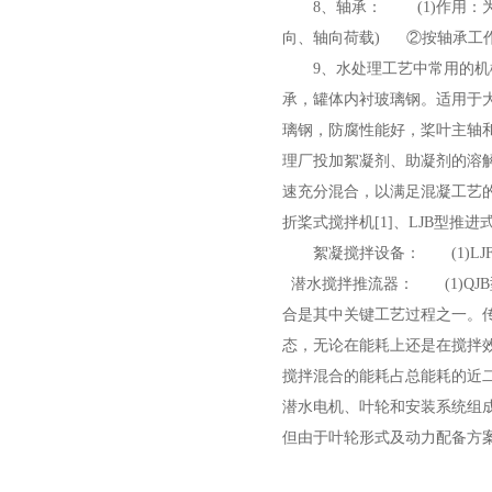
8、轴承： (1)作用
向、轴向荷载) ②按轴承
9、水处理工艺中常用的
承，罐体内衬玻璃钢。适用于
璃钢，防腐性能好，桨叶主轴
理厂投加絮凝剂、助凝剂的溶
速充分混合，以满足混凝工艺的
折桨式搅拌机[1]、LJB型
絮凝搅拌设备： (1)L
潜水搅拌推流器： (1)Q
合是其中关键工艺过程之一。传
态，无论在能耗上还是在搅拌
搅拌混合的能耗占总能耗的近
潜水电机、叶轮和安装系统组
但由于叶轮形式及动力配备方