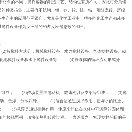
于材料的不同，搅拌容器的制造工艺、结构也有所不同，因此可分为钢
里的种类很多，主要有不锈钢、铝、钛、铅、镍、锆、耐酸瓷砖、辉绿
生产中的应用范围很广，尤其是化学工业中，很多的化工生产都或多
以搅拌设备作为反应器的约占反应器总数的90%。
凝剂。
(2)按搅拌方式分：机械搅拌设备、水力搅拌设备、气体搅拌设备、磁
化池搅拌设备和水下搅拌设备等。 (4)按液体的循环流动形式分：
件组成； (2)传动装置由电动机、减速机以及支架等组成； (3)搅
、悬浮、分散四种。 (1)混合是通过搅拌作用，使与水的比重、
； (3)悬浮是通过搅拌作用，使原来静止在水体中可沉降的固体颗
相的接触面积，加快传热和传质过程。一言以蔽之，实现搅拌的目的是